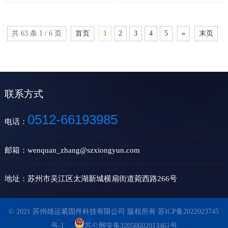
共 63 条 1 / 6 页
首页
1
2
3
4
5
»
末页
联系方式
0512-66193985
电话：
邮箱：wenquan_zhang@szxiongyun.com
地址：苏州市吴江区太湖新城横扇街道菀西路266号
© 2021 苏州雄运紧固件科技有限公司 版权所有
苏ICP备2022023745
号-1
苏公网安备32050602013461号