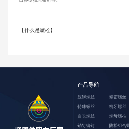
口杯型抽芯铆钉等。
【什么是螺栓】
产品导航
压铆螺丝
精密螺丝
特殊螺丝
机牙螺丝
自攻螺丝
螺母螺柱
销钉铆钉
防松组合